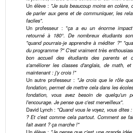
Un élève :
"Je suis beaucoup moins en colère, c
de parler aux gens et de communiquer, les rela
faciles".
Un professeur : "
ça a eu un énorme impact
retourné à 180°. De nombreux étudiants so
"quand pourrais-je apprendre à méditer ?" "quan
du programme ?" C'est vraiment très enthousias
bon accueil des étudiants des parents et
s'améliorer les classes d'anglais, de math, et
maintenant : j'y crois !"
Un autre professeur :
"Je crois que le rôle qu
fondation, permet de mettre cela dans les école
fondation, vous avez besoin de quelqu'un p
l'encourage. Je pense que c'est merveilleux".
David Lynch :
"Quand vous le voyez, vous dites 
? Et c'est comme cela partout. Comment se fait
fait avant ?
ç
a marche !"
Un élève :
"Je pense que c'est une grande idée, 