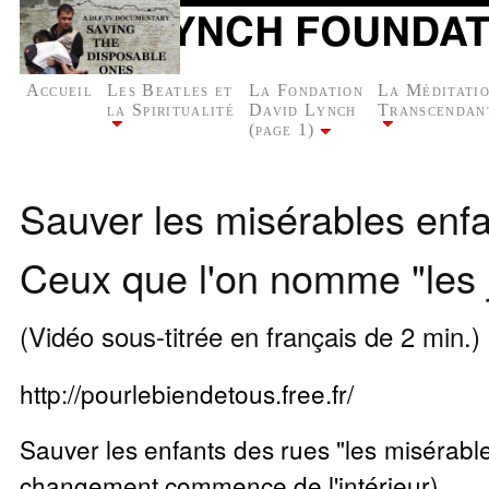
Accueil
Les Beatles et
La Fondation
La Méditati
la Spiritualité
David Lynch
Transcendan
(page 1)
Sauver les misérables enfa
Ceux que l'on nomme "les 
(Vidéo sous-titrée en français de 2 min.)
http://pourlebiendetous.free.fr/
Sauver les enfants des rues "les misérabl
changement commence de l'intérieur)