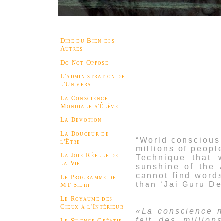
Dire du Bien des
Autres
Do Not Oppose
L'administration de
l'Univers
La Conscience
Mondiale s'Élève
La Dévotion
La Douceur de
“World consciousn
l'Être
millions of peop
La Joie Réelle de
Technique that 
la Vie
sunshine of the 
cannot find word
Le Programme de
than ‘Jai Guru D
MT-Sidhi
Le Royaume des
Cieux à l'Intérieur
«La conscience m
fait des millio
Le Silence Créatif